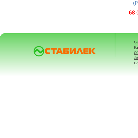
(Р
68 
Со
Ка
Об
Ли
Но