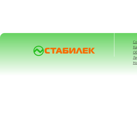
Со
Ка
Об
Ли
Но