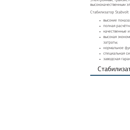
Электронный, транзист
высококачественным эл
Стабилизатор Stabvolt
высокие показа
полная расчётн
качественные 
высокая эконом
затраты;
нормальное фун
специальная си
заводская гаран
Стабилиза