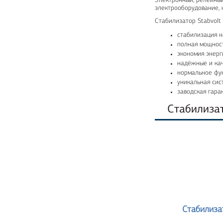
Электронный, релейный
электрооборудование, 
Стабилизатор Stabvol
стабилизация н
полная мощност
экономия энерг
надёжные и ка
нормальное фун
уникальная сис
заводская гаран
Стабилиза
Стабилиза