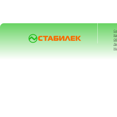
Со
Ка
Об
Ли
Но