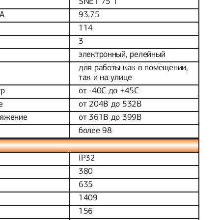
SNET 75 T
ВA
93.75
114
3
электронный, релейный
для работы как в помещении,
так и на улице
ур
от -40С до +45С
е
от 204В до 532В
ряжение
от 361В до 399В
более 98
IP32
380
635
1409
156